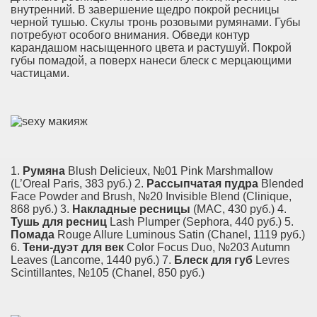
внутренний. В завершение щедро покрой ресницы
черной тушью. Скулы тронь розовыми румянами. Губы
потребуют особого внимания. Обведи контур
карандашом насыщенного цвета и растушуй. Пок­рой
губы помадой, а поверх нанеси блеск с мерца­ющими
частицами.
1.
Румяна
Blush Delicieux, №01 Pink Marsh­mallow
(L’Oreal Paris, 383 руб.) 2.
Рассыпчатая пудра
Blended
Face Powder and Brush, №20 Invisible Blend (Clinique,
868 руб.) 3.
Накладные ресницы
(MAC, 430 руб.) 4.
Тушь для ресниц
Lash Plumper (Sephora, 440 руб.) 5.
Помада
Rouge Allure Luminous Satin (Chanel, 1119 руб.)
6.
Тени-дуэт для век
Color Focus Duo, №203 Autumn
Leaves (Lancome, 1440 руб.) 7.
Блеск для губ
Levres
Scintillantes, №105 (Chanel, 850 руб.)