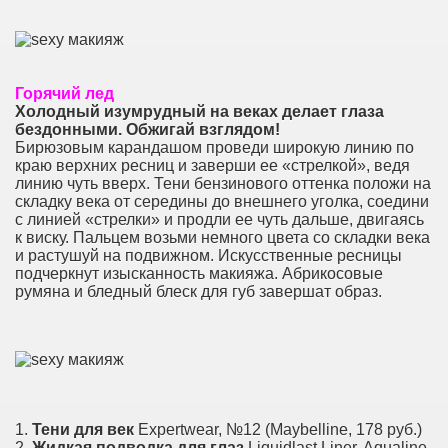
Горячий лед
Холодный изумрудный на веках делает глаза
бездонными. Обжигай взглядом!
Бирюзовым карандашом проведи широкую линию по
краю верхних ресниц и заверши ее «стрелкой», ведя
линию чуть вверх. Тени бензинового оттенка положи на
складку века от середины до внешнего уголка, со­­едини
с линией «стрелки» и продли ее чуть дальше, двигаясь
к виску. Пальцем возьми немного цвета со складки века
и растушуй на подвижном. Искус­ственные ресницы
подчеркнут изысканность макияжа. Абрикосовые
румяна и бледный блеск для губ завершат образ.
1.
Тени для век
Expertwear, №12 (Maybelline, 178 руб.)
2.
Жидкая подводка для глаз
Liquidlast Liner, Aqualine