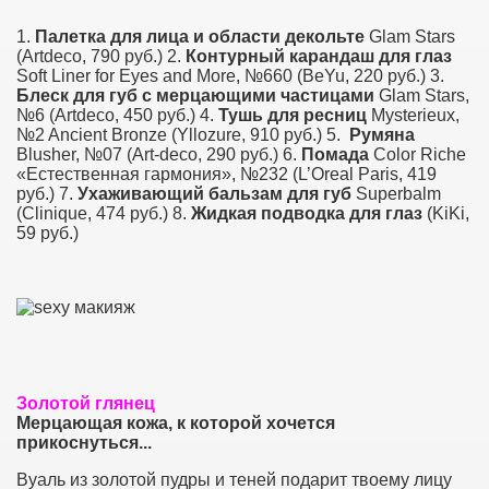
1.
Палетка для лица и области декольте
Glam Stars
(Artdeco, 790 руб.) 2.
Контур­ный карандаш для глаз
Soft Liner for Eyes and More, №660 (BeYu, 220 руб.) 3.
Блеск для губ с мерцающими частицами
Glam Stars,
№6 (Artdeco, 450 руб.) 4.
Тушь для ресниц
Mysterieux,
№2 Ancient Bronze (Yllozure, 910 руб.) 5.
Румяна
Blusher, №07 (Art-deco, 290 руб.) 6.
По­мада
Color Riche
«Естественная гармония», №232 (L’Oreal Paris, 419
руб.) 7.
Уха­живающий бальзам для губ
Super­­balm
(Clinique, 474 руб.) 8.
Жидкая под­водка для глаз
(KiKi,
59 руб.)
Золотой глянец
Мерцающая кожа, к которой хочется
прикоснуться...
Вуаль из золотой пудры и теней подарит твоему лицу