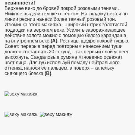
невинности!
Верхнее веко до бровей покрой розовыми тенями.
Нижнее ­вы­дели тем же оттенком. На складку века и по
линии ресниц ­нанеси более темный розовый тон.
Изюминка этого макияжа – широкий штрих золотистой
кожи.
подводки на верхнем веке. Усилить завораживающее
действие золота можно с помощью белого ­карандаша
о возраста
на внутреннем веке
(А)
. Ресницы щедро покрой тушью.
Совет: ­перерыв перед повторным нанесением туши
должен ­составлять 20 секунд – так первый слой успеет
высохнуть. Сандаловые румяна мгновенно освежат
цвет лица. Для губ используй помаду нейтрального
ности!!!
оттенка, нанося ее пальцем, а поверх – капельку
сияющего блеска
(В)
.