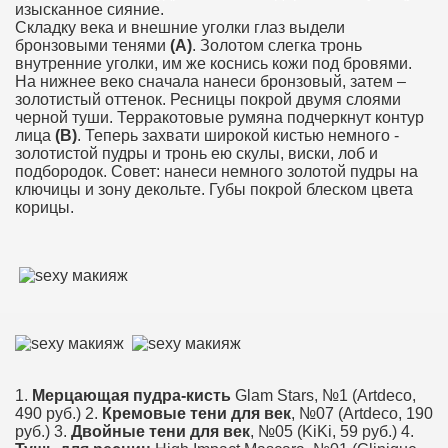
изысканное сияние.
Складку века и внешние уголки глаз выдели
бронзовыми тенями
(А)
. Золотом слегка тронь
внутренние уголки, им же коснись кожи под ­бровями.
На нижнее веко сначала нанеси бронзовый, затем –
золоти­стый оттенок. Ресницы покрой двумя слоями
черной туши. Терра­котовые румяна подчеркнут контур
лица
(В)
. Теперь захвати широкой кистью ­немного ­
золотистой пудры и тронь ею скулы, виски, лоб и
подбородок. Совет: нанеси немного золотой пудры на
ключицы и зону декольте. Губы покрой блеском цвета
корицы.
1.
Мерцающая пудра-кисть
Glam Stars, №1 (Artdeco,
490 руб.) 2.
Кремовые тени для век
, №07 (Artdeco, 190
руб.) 3.
Двойные тени для век
, №05 (KiKi, 59 руб.) 4.