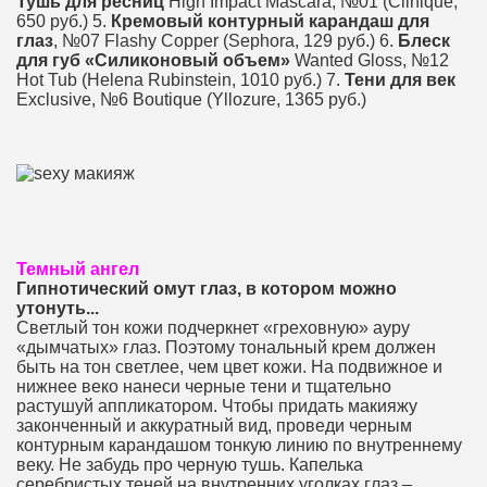
Тушь для ресниц
High Impact Mascara, №01 (Clinique,
650 руб.) 5.
Кремо­вый контурный ­карандаш для
глаз
, №07 Flashy Copper (Sephora, 129 руб.) 6.
Блеск
для губ «Силиконовый объем»
Wanted Gloss, №12
Hot Tub (Helena Rubinstein, 1010 руб.) 7.
Тени для век
Exclusive, №6 Boutique (Yllozure, 1365 руб.)
Темный ангел
Гипнотический омут глаз, в котором можно
утонуть...
Светлый тон кожи подчеркнет «греховную» ауру
«дымчатых» глаз. Поэтому тональный крем должен
быть на тон светлее, чем цвет ­кожи. На подвижное и
нижнее веко нанеси черные тени и тщательно
растушуй ­аппликатором. Чтобы ­придать макияжу
закон­ченный и аккуратный вид, проведи черным
контурным карандашом тонкую линию по внутреннему
веку. Не забудь про черную тушь. Капелька
серебристых теней на внутренних уголках глаз –