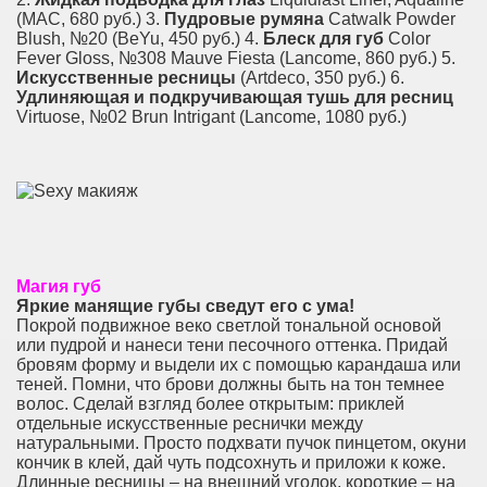
(MAC, 680 руб.) 3.
Пудровые румяна
Catwalk Powder
Blush, №20 (BeYu, 450 руб.) 4.
Блеск для губ
Color
Fever Gloss, №308 Mauve Fiesta (Lancome, 860 руб.) 5.
Искусственные ресницы
(Artdeco, 350 руб.) 6.
Удлиняющая и подкручивающая тушь для ресниц
Virtuose, №02 Brun Intrigant (Lancome, 1080 руб.)
Магия губ
Яркие манящие губы сведут его с ума!
Покрой подвижное веко светлой тональной основой
или пудрой и нанеси тени песочного оттенка. Придай
бровям форму и выдели их с помощью карандаша или
теней. Помни, что брови должны быть на тон темнее
волос. Сделай взгляд ­более открытым: приклей
отдельные искус­ственные реснички ­между
натуральными. Просто подхвати пучок пинцетом, окуни
кончик в клей, дай чуть подсохнуть и приложи к коже.
Длин­ные ресницы – на внешний уголок, короткие – на